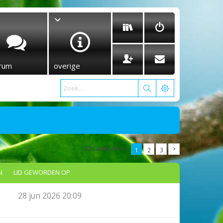
rum
overige
42 Gebruikers
1
2
3
N
LID GEWORDEN OP
28 jun 2026 20:09