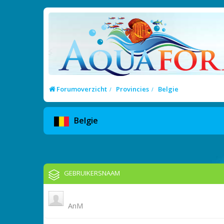
Forumoverzicht
Provincies
Belgie
Belgie
GEBRUIKERSNAAM
AnM