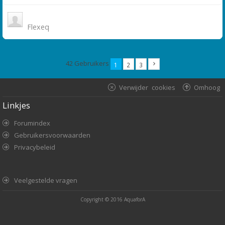
Flexeq
42 Gebruikers
1
2
3
Verwijder cookies
Omhoog
Linkjes
Forumindex
Gebruikersvoorwaarden
Privacybeleid
Veelgestelde vragen
Copyright © 2016
AquaforA