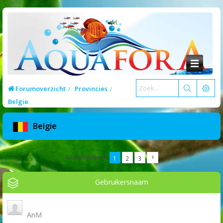
Forumoverzicht
Provincies
Belgie
Belgie
42 Gebruikers
1
2
3
Gebruikersnaam
AnM