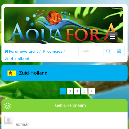
Forumoverzicht
Provincies
Zuid-Holland
Zuid-Holland
55 Gebruikers
1
2
3
4
Gebruikersnaam
adriaan