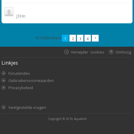
J3Hn
55 Gebruikers
1
2
3
4
Verwijder cookies
Omhoog
Linkjes
Forumindex
Gebruikersvoorwaarden
Privacybeleid
Veelgestelde vragen
Copyright © 2016
AquaforA