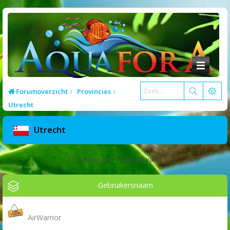
Forumoverzicht
Provincies
Utrecht
Utrecht
15 Gebruikers • Pagina
1
van
1
Gebruikersnaam
AirWarrior