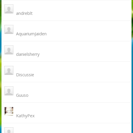
andreblt
AquariumJaiden
danielsherry
Discussie
Guuso
KathyPex