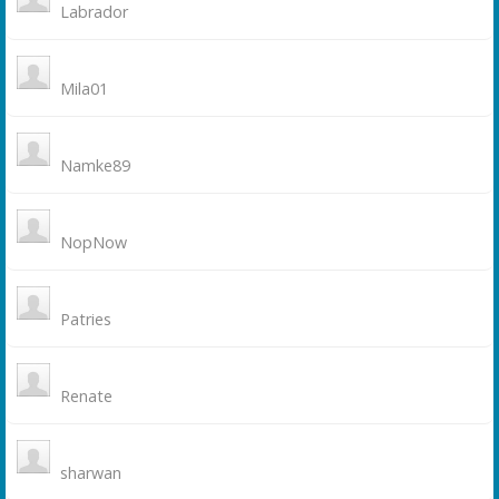
Labrador
Mila01
Namke89
NopNow
Patries
Renate
sharwan