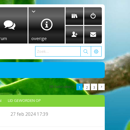
rum
overige
38 Gebruikers
1
2
3
N
LID GEWORDEN OP
27 feb 2024 17:39