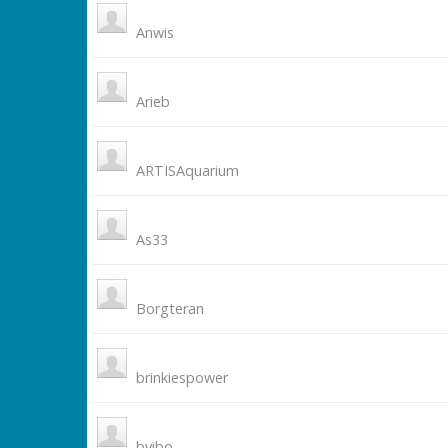
Anwis
Arieb
ARTISAquarium
As33
Borgteran
brinkiespower
byibo