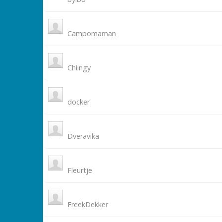
Campomaman
Chiingy
docker
Dveravika
Fleurtje
FreekDekker