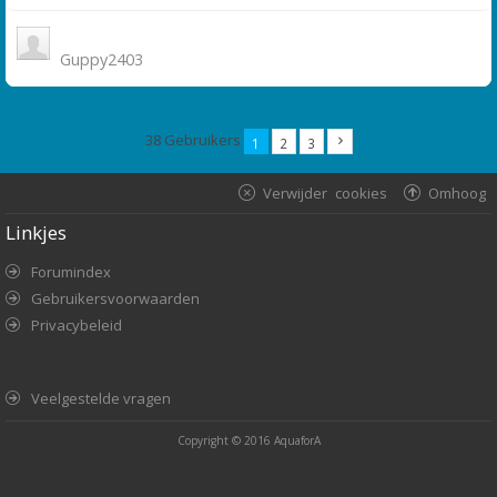
Guppy2403
38 Gebruikers
1
2
3
Verwijder cookies
Omhoog
Linkjes
Forumindex
Gebruikersvoorwaarden
Privacybeleid
Veelgestelde vragen
Copyright © 2016
AquaforA