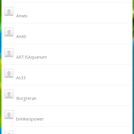
Anwis
Arieb
ARTISAquarium
As33
Borgteran
brinkiespower