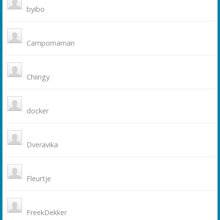
byibo
Campomaman
Chiingy
docker
Dveravika
Fleurtje
FreekDekker