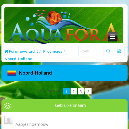
Forumoverzicht
Provincies
Noord-Holland
Noord-Holland
38 Gebruikers
1
2
3
Gebruikersnaam
Aapjesindemouw