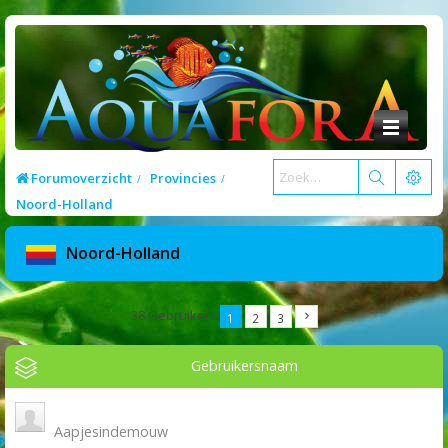
Forumoverzicht
Provincies
Noord-Holland
Noord-Holland
38 Gebruikers
1
2
3
Gebruikersnaam
Aapjesindemouw