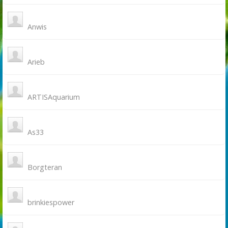
Anwis
Arieb
ARTISAquarium
As33
Borgteran
brinkiespower