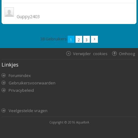
Guppy2403
38 Gebruikers
1
2
3
Verwijder cookies
Omhoog
Linkjes
Forumindex
Gebruikersvoorwaarden
Privacybeleid
Veelgestelde vragen
Copyright © 2016
AquaforA