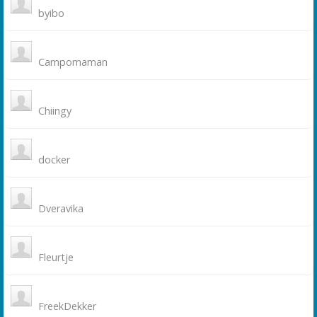
byibo
Campomaman
Chiingy
docker
Dveravika
Fleurtje
FreekDekker